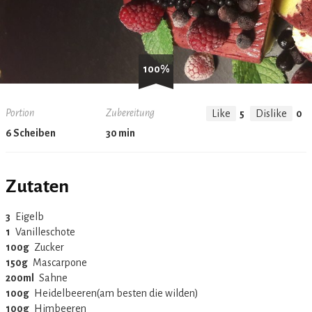
100%
Portion
Zubereitung
Like
5
Dislike
0
6 Scheiben
30 min
Zutaten
3
‏Eigelb
1
‏Vanilleschote
100g
‏Zucker
150g
‏Mascarpone
200ml
‏Sahne
100g
‏Heidelbeeren(am besten die wilden)
100g
‏Himbeeren