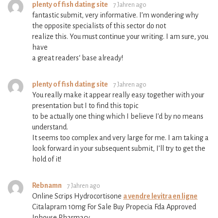
plenty of fish dating site
7 Jahren ago
fantastic submit, very informative. I’m wondering why
the opposite specialists of this sector do not
realize this. You must continue your writing. I am sure, you
have
a great readers‘ base already!
plenty of fish dating site
7 Jahren ago
You really make it appear really easy together with your
presentation but I to find this topic
to be actually one thing which I believe I’d by no means
understand.
It seems too complex and very large for me. I am taking a
look forward in your subsequent submit, I’ll try to get the
hold of it!
Rebnamn
7 Jahren ago
Online Scrips Hydrocortisone
a vendre levitra en ligne
Citalapram 10mg For Sale Buy Propecia Fda Approved
Inhouse Pharmacy