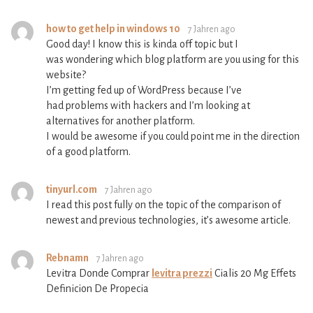
how to get help in windows 10
7 Jahren ago
Good day! I know this is kinda off topic but I
was wondering which blog platform are you using for this
website?
I’m getting fed up of WordPress because I’ve
had problems with hackers and I’m looking at
alternatives for another platform.
I would be awesome if you could point me in the direction
of a good platform.
tinyurl.com
7 Jahren ago
I read this post fully on the topic of the comparison of
newest and previous technologies, it’s awesome article.
Rebnamn
7 Jahren ago
Levitra Donde Comprar
levitra prezzi
Cialis 20 Mg Effets
Definicion De Propecia