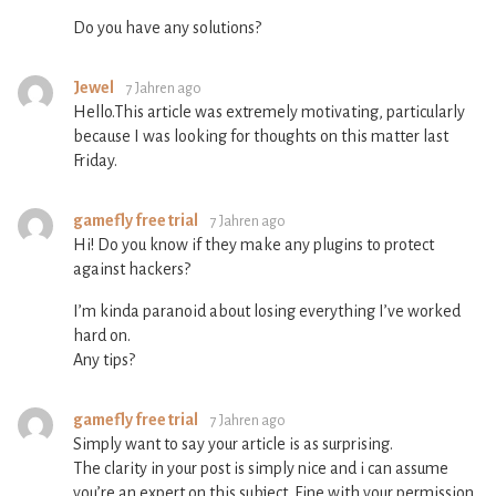
Do you have any solutions?
Jewel
7 Jahren ago
Hello.This article was extremely motivating, particularly
because I was looking for thoughts on this matter last
Friday.
gamefly free trial
7 Jahren ago
Hi! Do you know if they make any plugins to protect
against hackers?
I’m kinda paranoid about losing everything I’ve worked
hard on.
Any tips?
gamefly free trial
7 Jahren ago
Simply want to say your article is as surprising.
The clarity in your post is simply nice and i can assume
you’re an expert on this subject. Fine with your permission