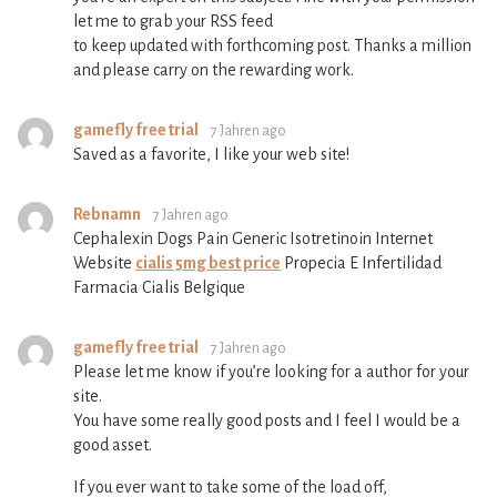
let me to grab your RSS feed
to keep updated with forthcoming post. Thanks a million
and please carry on the rewarding work.
gamefly free trial
7 Jahren ago
Saved as a favorite, I like your web site!
Rebnamn
7 Jahren ago
Cephalexin Dogs Pain Generic Isotretinoin Internet
Website
cialis 5mg best price
Propecia E Infertilidad
Farmacia Cialis Belgique
gamefly free trial
7 Jahren ago
Please let me know if you’re looking for a author for your
site.
You have some really good posts and I feel I would be a
good asset.
If you ever want to take some of the load off,