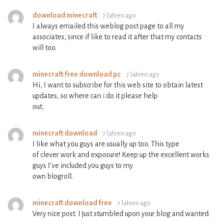
download minecraft
7 Jahren ago
I always emailed this weblog post page to all my
associates, since if like to read it after that my contacts
will too.
minecraft free download pc
7 Jahren ago
Hi, I want to subscribe for this web site to obtain latest
updates, so where can i do it please help
out.
minecraft download
7 Jahren ago
I like what you guys are usually up too. This type
of clever work and exposure! Keep up the excellent works
guys I’ve included you guys to my
own blogroll.
minecraft download free
7 Jahren ago
Very nice post. I just stumbled upon your blog and wanted