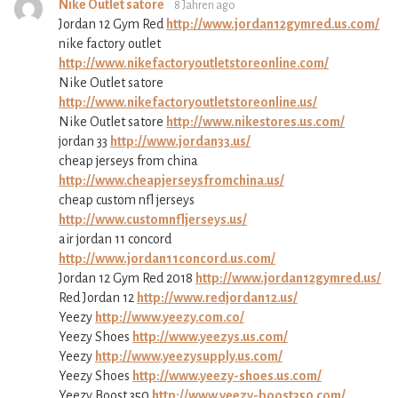
Nike Outlet satore
8 Jahren ago
Jordan 12 Gym Red
http://www.jordan12gymred.us.com/
nike factory outlet
http://www.nikefactoryoutletstoreonline.com/
Nike Outlet satore
http://www.nikefactoryoutletstoreonline.us/
Nike Outlet satore
http://www.nikestores.us.com/
jordan 33
http://www.jordan33.us/
cheap jerseys from china
http://www.cheapjerseysfromchina.us/
cheap custom nfl jerseys
http://www.customnfljerseys.us/
air jordan 11 concord
http://www.jordan11concord.us.com/
Jordan 12 Gym Red 2018
http://www.jordan12gymred.us/
Red Jordan 12
http://www.redjordan12.us/
Yeezy
http://www.yeezy.com.co/
Yeezy Shoes
http://www.yeezys.us.com/
Yeezy
http://www.yeezysupply.us.com/
Yeezy Shoes
http://www.yeezy-shoes.us.com/
Yeezy Boost 350
http://www.yeezy-boost350.com/