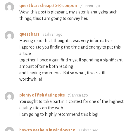
quest bars cheap 2019 coupon
7 Jahren ago
Wow, this post is pleasant, my sister is analyzing such
things, thus I am going to convey her.
quest bars
7 Jahren ago
Having read this I thought it was very informative.
I appreciate you finding the time and energy to put this
article
together. I once again find myself spending a significant
amount of time both reading
and leaving comments. But so what, it was still
worthwhile!
plenty of fish dating site
7 Jahren ago
You ought to take part in a contest for one of the highest
quality sites on the web.
I am going to highly recommend this blog!
how to get help in windows 10
7 Jahren ago