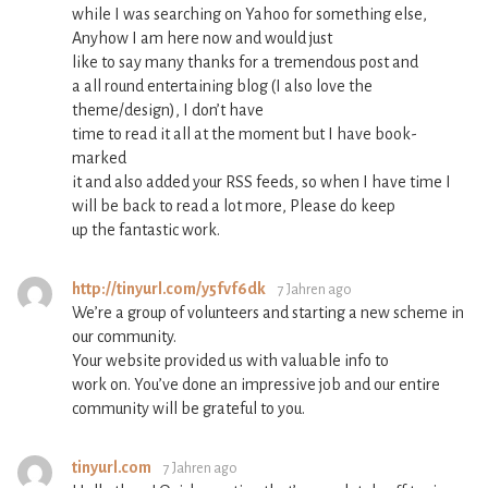
while I was searching on Yahoo for something else,
Anyhow I am here now and would just
like to say many thanks for a tremendous post and
a all round entertaining blog (I also love the
theme/design), I don’t have
time to read it all at the moment but I have book-
marked
it and also added your RSS feeds, so when I have time I
will be back to read a lot more, Please do keep
up the fantastic work.
http://tinyurl.com/y5fvf6dk
7 Jahren ago
We’re a group of volunteers and starting a new scheme in
our community.
Your website provided us with valuable info to
work on. You’ve done an impressive job and our entire
community will be grateful to you.
tinyurl.com
7 Jahren ago