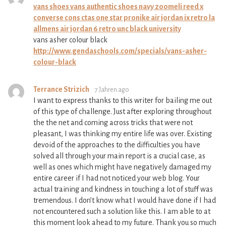
vans shoes vans authentic shoes navy zoom
eli reed x
converse cons ctas one star pro
nike air jordan ix retro la
all
mens air jordan 6 retro unc black university
vans asher colour black
http://www.gendaschools.com/specials/vans-asher-
colour-black
Terrance Strizich
7 Jahren ago
I want to express thanks to this writer for bailing me out
of this type of challenge. Just after exploring throughout
the the net and coming across tricks that were not
pleasant, I was thinking my entire life was over. Existing
devoid of the approaches to the difficulties you have
solved all through your main report is a crucial case, as
well as ones which might have negatively damaged my
entire career if I had not noticed your web blog. Your
actual training and kindness in touching a lot of stuff was
tremendous. I don’t know what I would have done if I had
not encountered such a solution like this. I am able to at
this moment look ahead to my future. Thank you so much