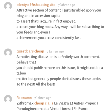
plenty of fish dating site
7 Jahren ago
Attractive section of content. I just stumbled upon your
blog and in accession capital
to assert that I acquire in fact enjoyed
account your blog posts. Any way I will be subscribing to
your feeds and even I
achievement you access consistently fast.
quest bars cheap
7 Jahren ago
A motivating discussion is definitely worth comment. I
believe that
you should publish more on this issue, it might not be a
taboo
matter but generally people don’t discuss these topics.
To the next! All the best!!
Rebnamn
7 Jahren ago
Zithromax
cheap cialis
Le Viagra Et Autres Propecia
Pseudoginecomastia Vente Lioresal En France