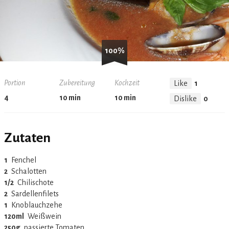
100%
Portion
Zubereitung
Kochzeit
Like
1
4
10 min
10 min
Dislike
0
Zutaten
1
‏Fenchel
2
‏Schalotten
1/2
‏Chilischote
2
‏Sardellenfilets
1
‏Knoblauchzehe
120ml
‏Weißwein
250g
‏passierte Tomaten