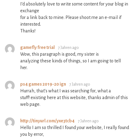
I’d absolutely love to write some content for your blog in
exchange
for a link back to mine. Please shoot me an e-mail if
interested.
Thanks!
gamefly free trial
7 Jahren ago
Wow, this paragraph is good, my sister is
analyzing these kinds of things, so I am going to tell
her.
ps4 games 2019-20 ign
7 Jahren ago
Hurrah, that’s what I was searching for, what a
stuff! existing here at this website, thanks admin of this
web page.
http://tinyurl.com/yxe3tcb4
7 Jahren ago
Hello I am so thrilled I found your website, I really found
you by error,