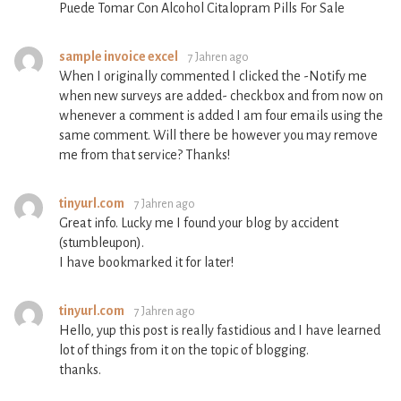
Puede Tomar Con Alcohol Citalopram Pills For Sale
sample invoice excel
7 Jahren ago
When I originally commented I clicked the -Notify me
when new surveys are added- checkbox and from now on
whenever a comment is added I am four emails using the
same comment. Will there be however you may remove
me from that service? Thanks!
tinyurl.com
7 Jahren ago
Great info. Lucky me I found your blog by accident
(stumbleupon).
I have bookmarked it for later!
tinyurl.com
7 Jahren ago
Hello, yup this post is really fastidious and I have learned
lot of things from it on the topic of blogging.
thanks.