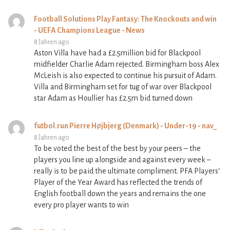
Football Solutions Play Fantasy: The Knockouts and win
- UEFA Champions League - News
8 Jahren ago
Aston Villa have had a £2.5million bid for Blackpool
midfielder Charlie Adam rejected. Birmingham boss Alex
McLeish is also expected to continue his pursuit of Adam.
Villa and Birmingham set for tug of war over Blackpool
star Adam as Houllier has £2.5m bid turned down
futbol.run Pierre Højbjerg (Denmark) - Under-19 - nav_
8 Jahren ago
To be voted the best of the best by your peers – the
players you line up alongside and against every week –
really is to be paid the ultimate compliment. PFA Players‘
Player of the Year Award has reflected the trends of
English football down the years and remains the one
every pro player wants to win