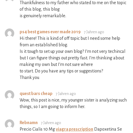
Thankfulness to my father who stated to me on the topic
of this blog, this blog
is genuinely remarkable.
ps4 best games ever made 2019
7 Jahren ago
Hi there! This is kind of off topic but I need some help
from an established blog.
Is it tough to set up your own blog? I’m not very techincal
but I can figure things out pretty fast. I’m thinking about
making my own but I’m not sure where
to start. Do you have any tips or suggestions?
Thank you
quest bars cheap
7 Jahren ago
Wow, this post is nice, my younger sister is analyzing such
things, so I am going to inform her.
Rebnamn
7 Jahren ago
Precio Cialis 10 Mg
viagra prescription
Dapoxetina Se