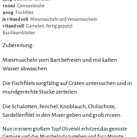
100ml
‏Gemüsebrühe
400g
‏Fischfilet
je 1 Hand voll
‏Miesmuscheln und Venusmuscheln
1 Hand voll
‏Garnelen, fertig geputzt
‏Basilikumblätter
Zubereitung:
Miesmuscheln vom Bart befreien und mit kalten
Wasser abwaschen.
Die Fischfilets sorgfältig auf Gräten untersuchen und in
mundgerechte Stücke zerteilen.
Die Schalotten, Fenchel, Knoblauch, Chilischote,
Sardellenfilet in den Mixer geben und grob mixen.
Nun in einem großem Topf Olivenöl erhitzen,das gemixte
Gemüse und die Muscheln dazugeben und für 1 Minute