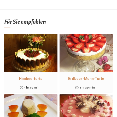
Für Sie empfohlen
Himbeertorte
Erdbeer-Mohn-Torte
1
hr
40
min
1
hr
30
min